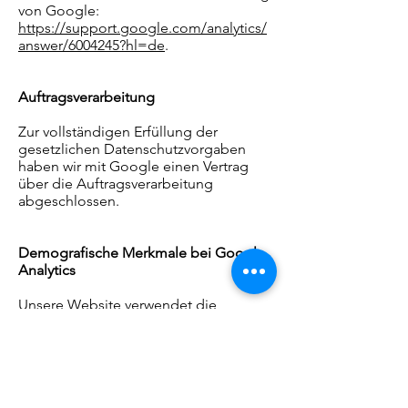
von Google:
https://support.google.com/analytics/
answer/6004245?hl=de
.
Auftragsverarbeitung
Zur vollständigen Erfüllung der
gesetzlichen Datenschutzvorgaben
haben wir mit Google einen Vertrag
über die Auftragsverarbeitung
abgeschlossen.
Demografische Merkmale bei Google
Analytics
Unsere Website verwendet die
Funktion “demografische Merkmale”
von Google Analytics. Mit ihr lassen
sich Berichte erstellen, die Aussagen
zu Alter, Geschlecht und Interessen der
Seitenbesucher enthalten. Diese Daten